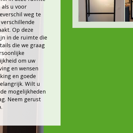
 als u voor
everschil weg te
 verschillende
aakt. Op deze
jn in de ruimte die
tails
die we graag
rsoonlijke
ijkheid om uw
ing en wensen
rking en goede
elangrijk. Wilt u
 de mogelijkheden
aag. Neem gerust
.