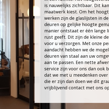
is nauwelijks zichtbaar. Dit kan
maatwerk kiest. Om het hoogt
werken zijn de glaslijsten in de
deuren op gelijke hoogte gem
manier ontstaat er één lange li
rust geeft. Dit zijn de kleine
de
voor u verzorgen. Met onze pe
aandacht hebben we de mogel
d
euren van staal
aan uw omgev
aan te passen. Een nette afwe
service zijn voor ons dan ook b
dat we met u meedenken over
die er zijn dan doen we dit gr
vrijblijvend
contact
met ons op