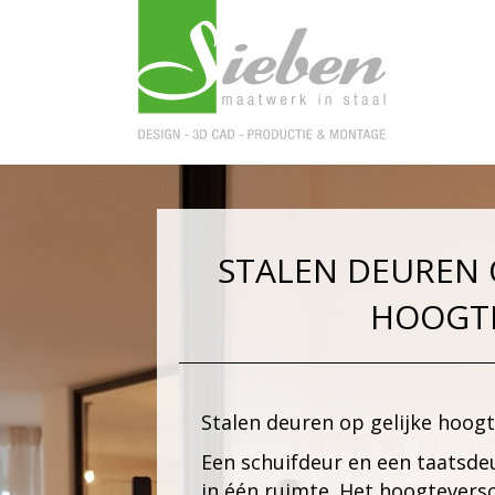
STALEN DEUREN O
HOOGT
Stalen deuren op gelijke hoogt
Een
schuifdeur
en een
taatsdeu
in één ruimte. Het hoogteversc