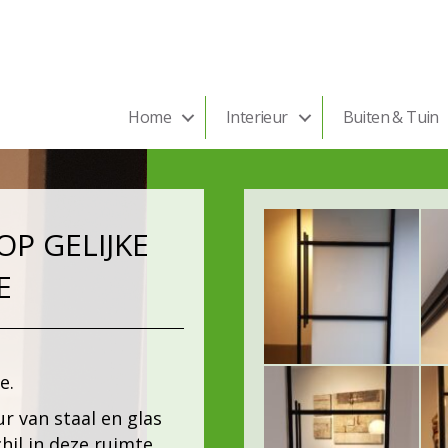
Home
Interieur
Buiten & Tuin
P GELIJKE
E
e.
r van staal en glas
hil in deze ruimte