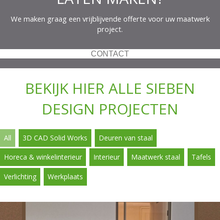
We maken graag een vrijblijvende offerte voor uw maatwerk
project.
CONTACT
BEKIJK HIER ALLE SIEBEN
DESIGN PROJECTEN
All
3D CAD Solid Works
Deuren van staal
Horeca & winkelinterieur
Interieur
Maatwerk staal
Tafels
Verlichting
Werkplaats