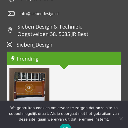
info@siebendesign.nl
Sieben Design & Techniek,
Oogstvelden 38, 5685 JR Best
Sieben_Design
Trending
We gebruiken cookies om ervoor te zorgen dat onze site zo
TAATSDEUR IN STIJLVOL CHAMPAGNE
SAMENWERKING IN VAKMANSCHAP
MAATWERK VERLICHTING
soepel mogelijk draait. Als je doorgaat met het gebruiken van
deze site, gaan we ervan uit dat je ermee instemt.
Ok