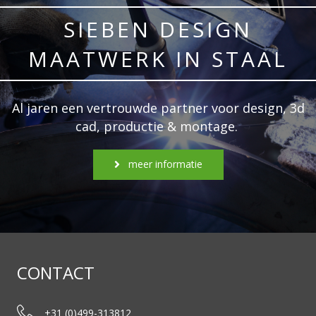
SIEBEN DESIGN
MAATWERK IN STAAL
Al jaren een vertrouwde partner voor design, 3d
cad, productie & montage.
meer informatie
CONTACT
+31 (0)499-313812