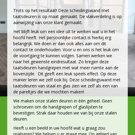
Trots op het resultaat! Deze
scheidingswand
met
taatsdeuren
is op maat gemaakt. De vlakverdeling is op
aanwijzing van onze klant gemaakt.
Het blijft leuk om een idee uit te werken wat u in het
hoofd heeft. Het persoonlijke contact is hierbij erg
belangrijk. We doen er dan ook alles aan om dit
contact
te onderhouden. Voor u en ons is het leuk om
de voortgang te kunnen volgen. Samen werken we
naar het gewenste eindresultaat. Zo kregen deze
taatsdeuren
handgrepen
met wat meer ruimte aan de
bovenzijde. Dit geeft een leuk speels effect. Op deze
manier leren we zelf ook bij. Deze scheidingswand met
taatsdeuren van staal en glas zien we zelf als een van
de pareltjes die we mochten maken!
We maken onze
stalen deuren
in één geheel. Geen
schroeven om de handgrepen of glaslijsten te
bevestigen. Strak daar houden we van bij onze stalen
deuren.
Heeft u een beeld in uw hoofd wat u graag zou
realiseren? We helpen u er graag mee. Op gebied van