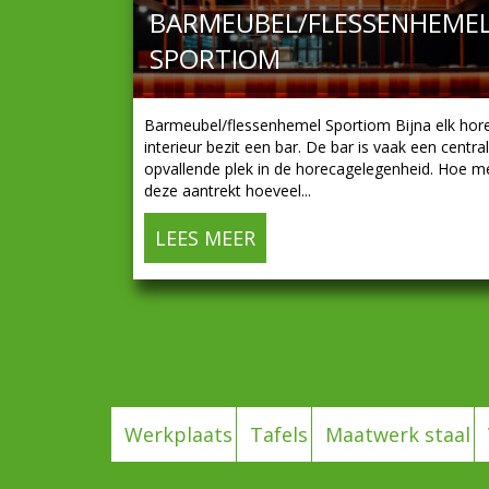
BARMEUBEL/FLESSENHEME
SPORTIOM
Barmeubel/flessenhemel Sportiom Bijna elk hor
interieur bezit een bar. De bar is vaak een centra
opvallende plek in de horecagelegenheid. Hoe m
deze aantrekt hoeveel...
LEES MEER
about Barmeubel/flesse
Werkplaats
Tafels
Maatwerk staal