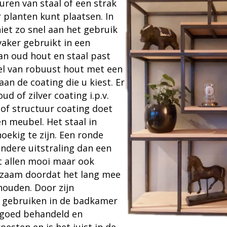
ren van staal of een strak
planten kunt plaatsen. In
iet zo snel aan het gebruik
vaker gebruikt in een
van oud hout en staal past
fel van robuust hout met een
an de coating die u kiest. Er
 of zilver coating i.p.v.
of structuur coating doet
en meubel. Het staal in
hoekig te zijn. Een ronde
andere uitstraling dan een
et allen mooi maar ook
rzaam doordat het lang mee
houden. Door zijn
e gebruiken in de badkamer
l goed behandeld en