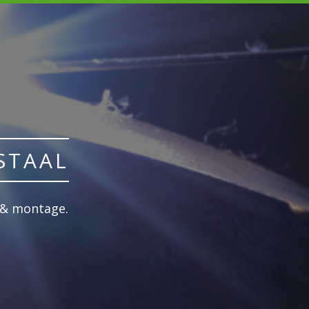
STAAL
e & montage.