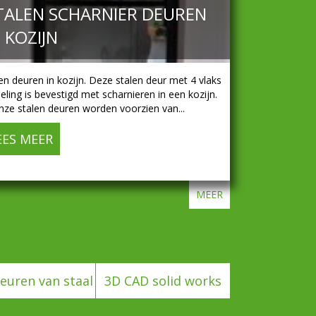
TALEN SCHARNIER DEUREN
N KOZIJN
en deuren in kozijn. Deze stalen deur met 4 vlaks
eling is bevestigd met scharnieren in een kozijn.
nze stalen deuren worden voorzien van...
EES MEER
about Stalen scharnier deuren in kozijn
taalcoating op blad
MEER
euren van staal
3D CAD solid works