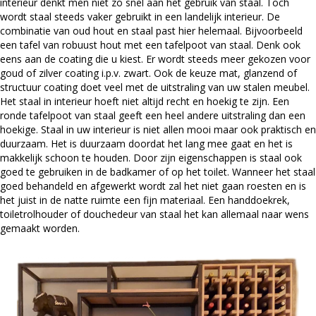
interieur denkt men niet zo snel aan het gebruik van staal. Toch
wordt staal steeds vaker gebruikt in een landelijk interieur. De
combinatie van oud hout en staal past hier helemaal. Bijvoorbeeld
een tafel van robuust hout met een tafelpoot van staal. Denk ook
eens aan de coating die u kiest. Er wordt steeds meer gekozen voor
goud of zilver coating i.p.v. zwart. Ook de keuze mat, glanzend of
structuur coating doet veel met de uitstraling van uw stalen meubel.
Het staal in interieur hoeft niet altijd recht en hoekig te zijn. Een
ronde tafelpoot van staal geeft een heel andere uitstraling dan een
hoekige. Staal in uw interieur is niet allen mooi maar ook praktisch en
duurzaam. Het is duurzaam doordat het lang mee gaat en het is
makkelijk schoon te houden. Door zijn eigenschappen is staal ook
goed te gebruiken in de badkamer of op het toilet. Wanneer het staal
goed behandeld en afgewerkt wordt zal het niet gaan roesten en is
het juist in de natte ruimte een fijn materiaal. Een handdoekrek,
toiletrolhouder of douchedeur van staal het kan allemaal naar wens
gemaakt worden.