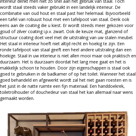
interieur denkt men niet zo snel aan het gebruik van staal. Toch
wordt staal steeds vaker gebruikt in een landelijk interieur. De
combinatie van oud hout en staal past hier helemaal. Bijvoorbeeld
een tafel van robuust hout met een tafelpoot van staal. Denk ook
eens aan de coating die u kiest. Er wordt steeds meer gekozen voor
goud of zilver coating i.p.v. zwart. Ook de keuze mat, glanzend of
structuur coating doet veel met de uitstraling van uw stalen meubel.
Het staal in interieur hoeft niet altijd recht en hoekig te zijn. Een
ronde tafelpoot van staal geeft een heel andere uitstraling dan een
hoekige. Staal in uw interieur is niet allen mooi maar ook praktisch en
duurzaam. Het is duurzaam doordat het lang mee gaat en het is
makkelijk schoon te houden. Door zijn eigenschappen is staal ook
goed te gebruiken in de badkamer of op het toilet. Wanneer het staal
goed behandeld en afgewerkt wordt zal het niet gaan roesten en is
het juist in de natte ruimte een fijn materiaal. Een handdoekrek,
toiletrolhouder of douchedeur van staal het kan allemaal naar wens
gemaakt worden.