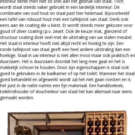
interieur denkt men niet zo snel aan het gebruik van staal. Toch
wordt staal steeds vaker gebruikt in een landelijk interieur. De
combinatie van oud hout en staal past hier helemaal. Bijvoorbeeld
een tafel van robuust hout met een tafelpoot van staal. Denk ook
eens aan de coating die u kiest. Er wordt steeds meer gekozen voor
goud of zilver coating i.p.v. zwart. Ook de keuze mat, glanzend of
structuur coating doet veel met de uitstraling van uw stalen meubel.
Het staal in interieur hoeft niet altijd recht en hoekig te zijn. Een
ronde tafelpoot van staal geeft een heel andere uitstraling dan een
hoekige. Staal in uw interieur is niet allen mooi maar ook praktisch en
duurzaam. Het is duurzaam doordat het lang mee gaat en het is
makkelijk schoon te houden. Door zijn eigenschappen is staal ook
goed te gebruiken in de badkamer of op het toilet. Wanneer het staal
goed behandeld en afgewerkt wordt zal het niet gaan roesten en is
het juist in de natte ruimte een fijn materiaal. Een handdoekrek,
toiletrolhouder of douchedeur van staal het kan allemaal naar wens
gemaakt worden.