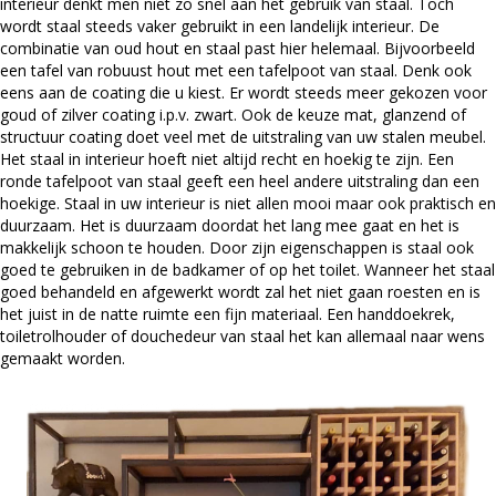
interieur denkt men niet zo snel aan het gebruik van staal. Toch
wordt staal steeds vaker gebruikt in een landelijk interieur. De
combinatie van oud hout en staal past hier helemaal. Bijvoorbeeld
een tafel van robuust hout met een tafelpoot van staal. Denk ook
eens aan de coating die u kiest. Er wordt steeds meer gekozen voor
goud of zilver coating i.p.v. zwart. Ook de keuze mat, glanzend of
structuur coating doet veel met de uitstraling van uw stalen meubel.
Het staal in interieur hoeft niet altijd recht en hoekig te zijn. Een
ronde tafelpoot van staal geeft een heel andere uitstraling dan een
hoekige. Staal in uw interieur is niet allen mooi maar ook praktisch en
duurzaam. Het is duurzaam doordat het lang mee gaat en het is
makkelijk schoon te houden. Door zijn eigenschappen is staal ook
goed te gebruiken in de badkamer of op het toilet. Wanneer het staal
goed behandeld en afgewerkt wordt zal het niet gaan roesten en is
het juist in de natte ruimte een fijn materiaal. Een handdoekrek,
toiletrolhouder of douchedeur van staal het kan allemaal naar wens
gemaakt worden.